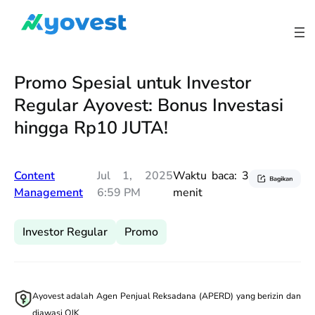
Lewati
ke
konten
Promo Spesial untuk Investor
Regular Ayovest: Bonus Investasi
hingga Rp10 JUTA!
Content
Jul 1, 2025
Waktu baca:
3
Management
6:59 PM
menit
Investor Regular
Promo
Ayovest adalah Agen Penjual Reksadana (APERD) yang berizin dan
diawasi OJK