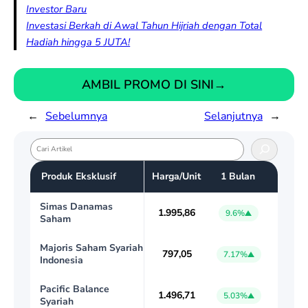
Investor Baru
Investasi Berkah di Awal Tahun Hijriah dengan Total
Hadiah hingga 5 JUTA!
AMBIL PROMO DI SINI
→
←
Sebelumnya
Selanjutnya
→
S
e
Produk Eksklusif
Harga/Unit
1 Bulan
a
r
Simas Danamas
c
1.995,86
9.6%
Saham
h
Majoris Saham Syariah
797,05
7.17%
Indonesia
Pacific Balance
1.496,71
5.03%
Syariah