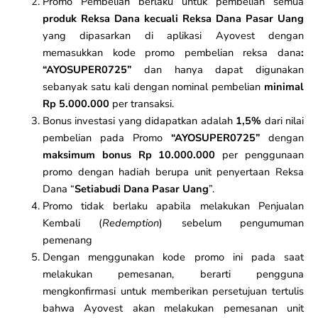
Promo Pembelian berlaku untuk pembelian semua
produk Reksa Dana kecuali Reksa Dana Pasar Uang
yang dipasarkan di aplikasi Ayovest dengan
memasukkan kode promo pembelian reksa dana
:
“AYOSUPER0725”
dan hanya dapat digunakan
sebanyak satu kali dengan nominal pembelian
minimal
Rp 5.000.000
per transaksi.
Bonus investasi yang didapatkan adalah
1,5%
dari nilai
pembelian pada Promo
“AYOSUPER0725”
dengan
maksimum bonus Rp 10.000.000
per penggunaan
promo dengan hadiah berupa unit penyertaan Reksa
Dana “
Setiabudi Dana Pasar Uang
”.
Promo tidak berlaku apabila melakukan Penjualan
Kembali (
Redemption
) sebelum pengumuman
pemenang
Dengan menggunakan kode promo ini pada saat
melakukan pemesanan, berarti pengguna
mengkonfirmasi untuk memberikan persetujuan tertulis
bahwa Ayovest akan melakukan pemesanan unit