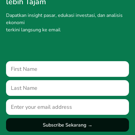
lebih Tajam
Dapatkan insight pasar, edukasi investasi, dan analisis
ekonomi
terkini langsung ke email