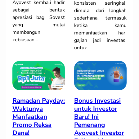
Ayovest kembali hadir
konsisten seringkali
sebagai bentuk
dimulai dari langkah
apresiasi bagi Sovest
sederhana, termasuk
yang mulai
ketika kamu
membangun
memanfaatkan hari
kebiasaan…
gajian jadi investasi
untuk…
Bonus Investasi
Ramadan Payday:
untuk Investor
Waktunya
Baru! Ini
Manfaatkan
Pemenang
Promo Reksa
Ayovest Investor
Dana!