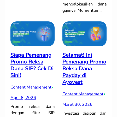
mengalokasikan dana
gajinya. Momentum…
Siapa Pemenang
Selamat! Ini
Promo Reksa
Pemenang Promo
Dana SIP? Cek Di
Reksa Dana
Sini!
Payday di
Ayovest
Content Management
•
Content Management
•
April 8, 2026
Maret 30, 2026
Promo reksa dana
dengan fitur SIP
Investasi disiplin dan