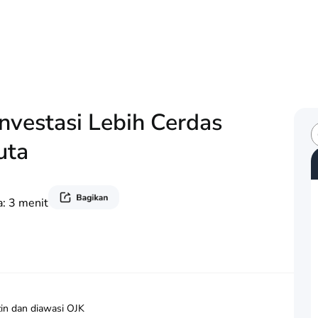
vestasi Lebih Cerdas
S
uta
e
a
r
c
a:
3
menit
h
in dan diawasi OJK