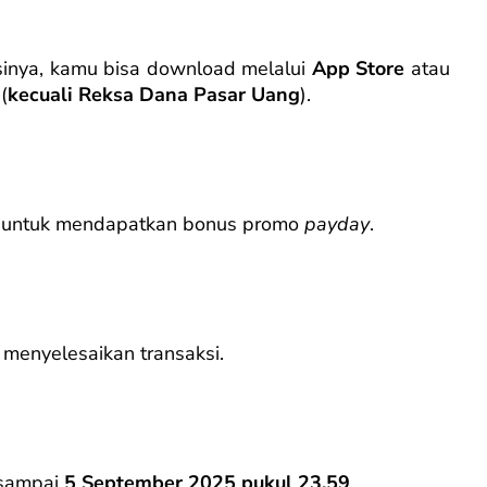
asinya, kamu bisa download melalui
App Store
atau
(
kecuali Reksa Dana Pasar Uang
).
0
untuk mendapatkan bonus promo
payday
.
menyelesaikan transaksi.
 sampai
5 September 2025 pukul 23.59
.