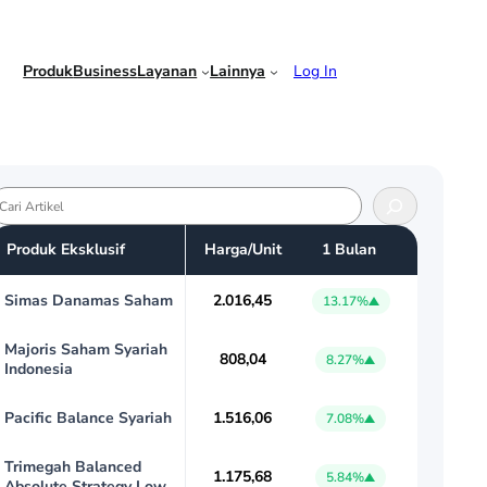
Produk
Business
Layanan
Lainnya
Log In
Produk Eksklusif
Harga/Unit
1 Bulan
Simas Danamas Saham
2.016,45
13.17%
Majoris Saham Syariah
808,04
8.27%
Indonesia
Pacific Balance Syariah
1.516,06
7.08%
Trimegah Balanced
1.175,68
5.84%
Absolute Strategy Low