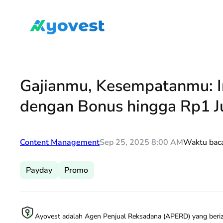
Lewati
ke
konten
Gajianmu, Kesempatanmu: In
dengan Bonus hingga Rp1 J
Content Management
Sep 25, 2025 8:00 AM
Waktu bac
Payday
Promo
Ayovest adalah Agen Penjual Reksadana (APERD) yang beriz