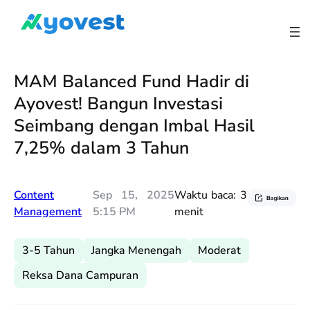
Lewati
ke
konten
MAM Balanced Fund Hadir di
Ayovest! Bangun Investasi
Seimbang dengan Imbal Hasil
7,25% dalam 3 Tahun
Content
Sep 15, 2025
Waktu baca:
3
Management
5:15 PM
menit
3-5 Tahun
Jangka Menengah
Moderat
Reksa Dana Campuran