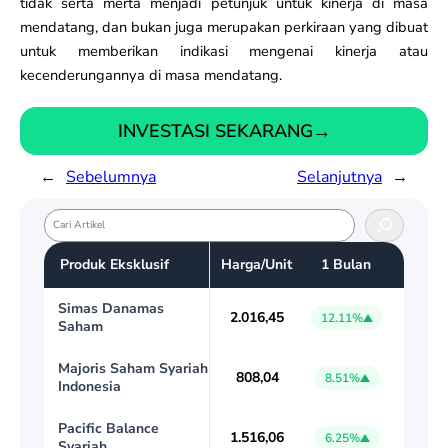
tidak serta merta menjadi petunjuk untuk kinerja di masa
mendatang, dan bukan juga merupakan perkiraan yang dibuat
untuk memberikan indikasi mengenai kinerja atau
kecenderungannya di masa mendatang.
INVESTASI SEKARANG
→
←
Sebelumnya
Selanjutnya
→
S
e
Produk Eksklusif
Harga/Unit
1 Bulan
a
r
Simas Danamas
c
2.016,45
12.11%
Saham
h
Majoris Saham Syariah
808,04
8.51%
Indonesia
Pacific Balance
1.516,06
6.25%
Syariah