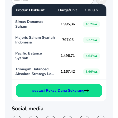
e
Produk Eksklusif
Harga/Unit
1 Bulan
a
r
Simas Danamas
c
1.995,86
10.2%
Saham
h
Majoris Saham Syariah
797,05
6.27%
Indonesia
Pacific Balance
1.496,71
4.64%
Syariah
Trimegah Balanced
1.167,42
3.66%
Absolute Strategy Low
Volatility
Investasi Reksa Dana Sekarang
Social media