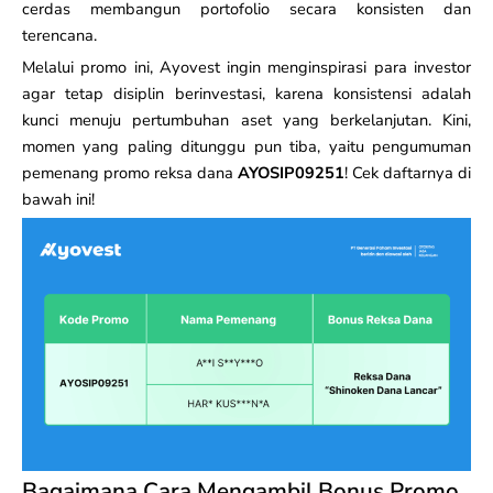
cerdas membangun portofolio secara konsisten dan
terencana.
Melalui promo ini, Ayovest ingin menginspirasi para investor
agar tetap disiplin berinvestasi, karena konsistensi adalah
kunci menuju pertumbuhan aset yang berkelanjutan. Kini,
momen yang paling ditunggu pun tiba, yaitu pengumuman
pemenang promo reksa dana
AYOSIP09251
! Cek daftarnya di
bawah ini!
Bagaimana Cara Mengambil Bonus Promo