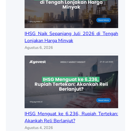
IHSG Naik Sepanjang Juli 2026 di Tengah
Lonjakan Harga Minyak
Agustus 6, 2026
IHSG Menguat ke 6.236, Rupiah Tertekan:
Akankah Reli Berlanjut?
Agustus 4, 2026