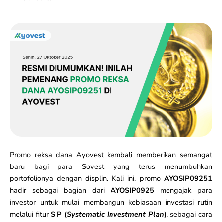
Promo reksa dana Ayovest kembali memberikan semangat
baru bagi para Sovest yang terus menumbuhkan
portofolionya dengan displin. Kali ini, promo
AYOSIP09251
hadir sebagai bagian dari
AYOSIP0925
mengajak para
investor untuk mulai membangun kebiasaan investasi rutin
melalui fitur
SIP (
Systematic Investment Plan
)
, sebagai cara