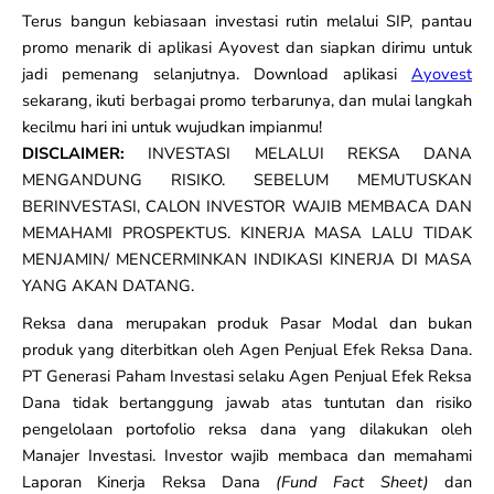
Terus bangun kebiasaan investasi rutin melalui SIP, pantau
promo menarik di aplikasi Ayovest dan siapkan dirimu untuk
jadi pemenang selanjutnya. Download aplikasi
Ayovest
sekarang, ikuti berbagai promo terbarunya, dan mulai langkah
kecilmu hari ini untuk wujudkan impianmu!
DISCLAIMER:
INVESTASI MELALUI REKSA DANA
MENGANDUNG RISIKO. SEBELUM MEMUTUSKAN
BERINVESTASI, CALON INVESTOR WAJIB MEMBACA DAN
MEMAHAMI PROSPEKTUS. KINERJA MASA LALU TIDAK
MENJAMIN/ MENCERMINKAN INDIKASI KINERJA DI MASA
YANG AKAN DATANG.
Reksa dana merupakan produk Pasar Modal dan bukan
produk yang diterbitkan oleh Agen Penjual Efek Reksa Dana.
PT Generasi Paham Investasi selaku Agen Penjual Efek Reksa
Dana tidak bertanggung jawab atas tuntutan dan risiko
pengelolaan portofolio reksa dana yang dilakukan oleh
Manajer Investasi. Investor wajib membaca dan memahami
Laporan Kinerja Reksa Dana
(Fund Fact Sheet)
dan