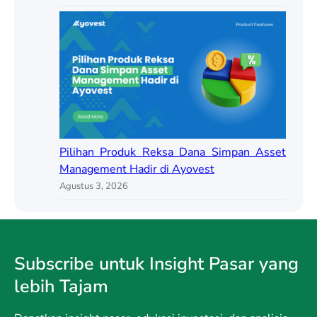
Pilihan Produk Reksa Dana Simpan Asset
Management Hadir di Ayovest
Agustus 3, 2026
Subscribe untuk Insight Pasar yang
lebih Tajam