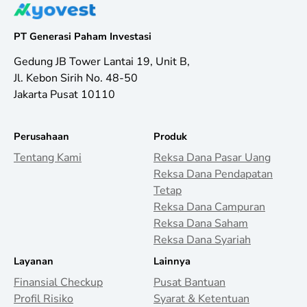
PT Generasi Paham Investasi
Gedung JB Tower Lantai 19, Unit B,
Jl. Kebon Sirih No. 48-50
Jakarta Pusat 10110
Perusahaan
Produk
Tentang Kami
Reksa Dana Pasar Uang
Reksa Dana Pendapatan
Tetap
Reksa Dana Campuran
Reksa Dana Saham
Reksa Dana Syariah
Layanan
Lainnya
Finansial Checkup
Pusat Bantuan
Profil Risiko
Syarat & Ketentuan