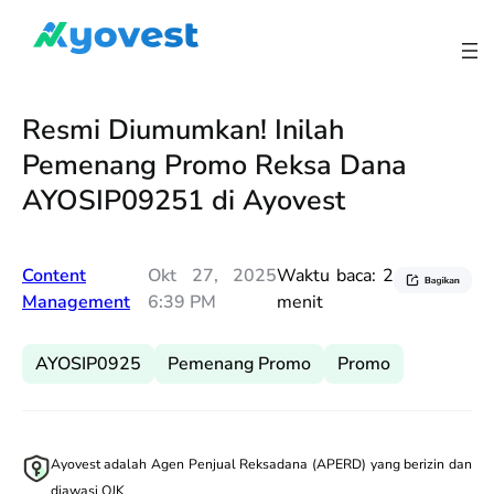
Lewati
ke
konten
Resmi Diumumkan! Inilah
Pemenang Promo Reksa Dana
AYOSIP09251 di Ayovest
Content
Okt 27, 2025
Waktu baca:
2
Management
6:39 PM
menit
AYOSIP0925
Pemenang Promo
Promo
Ayovest adalah Agen Penjual Reksadana (APERD) yang berizin dan
diawasi OJK