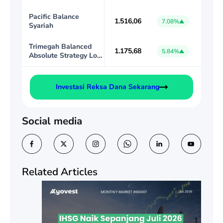
Pacific Balance
1.516,06
7.08%
Syariah
Trimegah Balanced
1.175,68
5.84%
Absolute Strategy Low
Volatility
Investasi Reksa Dana Sekarang
Social media
Related Articles