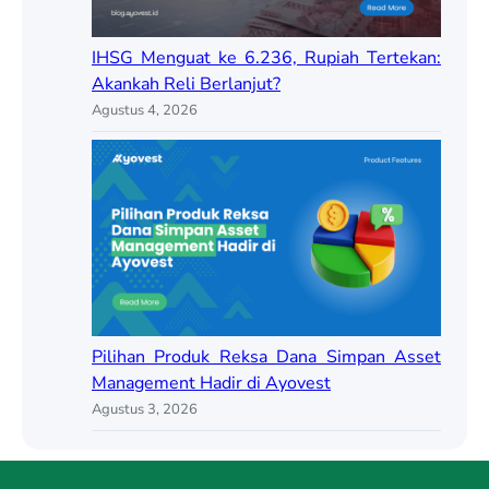
IHSG Menguat ke 6.236, Rupiah Tertekan:
Akankah Reli Berlanjut?
Agustus 4, 2026
Pilihan Produk Reksa Dana Simpan Asset
Management Hadir di Ayovest
Agustus 3, 2026