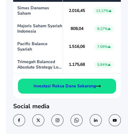
r
Simas Danamas
c
2.016,45
13.17%
Saham
h
Majoris Saham Syariah
808,04
8.27%
Indonesia
Pacific Balance
1.516,06
7.08%
Syariah
Trimegah Balanced
1.175,68
5.84%
Absolute Strategy Low
Volatility
Investasi Reksa Dana Sekarang
Social media