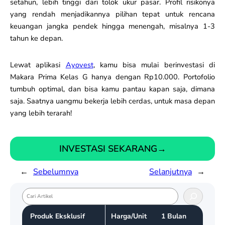
setahun, lebih tinggi dari tolok ukur pasar. Profil risikonya
yang rendah menjadikannya pilihan tepat untuk rencana
keuangan jangka pendek hingga menengah, misalnya 1-3
tahun ke depan.
Lewat aplikasi
Ayovest
, kamu bisa mulai berinvestasi di
Makara Prima Kelas G hanya dengan Rp10.000. Portofolio
tumbuh optimal, dan bisa kamu pantau kapan saja, dimana
saja. Saatnya uangmu bekerja lebih cerdas, untuk masa depan
yang lebih terarah!
INVESTASI SEKARANG
→
←
Sebelumnya
Selanjutnya
→
S
e
Produk Eksklusif
Harga/Unit
1 Bulan
a